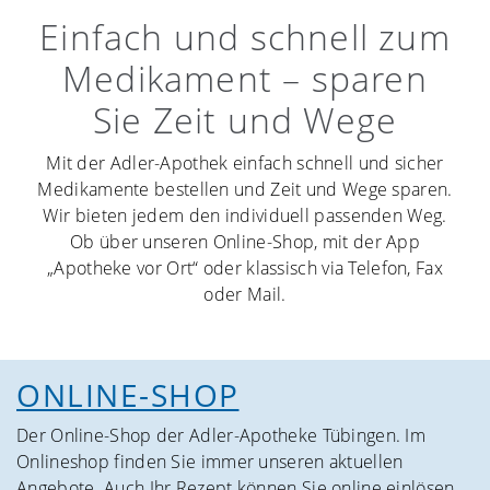
Einfach und schnell zum
Kontakt
Ernährungsberatung
Haus- & Reiseapotheke
Apotheken Drive-In
Medikament – sparen
Jobs
Phytothek
Kompressionsstrümpfe
Kundenkarte
Sie Zeit und Wege
HAUTNAH
TCM
Medikamente
▼
Mit der Adler-Apothek einfach schnell und sicher
Behandlungen
Onkologiepatienten-Betreuung
Grippe-Schutzimpfung
Medikamente bestellen und Zeit und Wege sparen.
Kosmetik-Produkte
Wir bieten jedem den individuell passenden Weg.
Ob über unseren Online-Shop, mit der App
Kontakt
„Apotheke vor Ort“ oder klassisch via Telefon, Fax
oder Mail.
ONLINE-SHOP
Der Online-Shop der Adler-Apotheke Tübingen. Im
Onlineshop finden Sie immer unseren aktuellen
Angebote. Auch Ihr Rezept können Sie online einlösen.